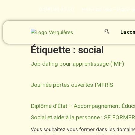
contenu
principal
04.90.90.22.50
Hôtel de ville - Place 
La c
Étiquette :
social
Job dating pour apprentissage (IMF)
Journée portes ouvertes IMFRIS
Diplôme d’État – Accompagnement Éducat
Social et aide à la personne : SE FORMER
Vous souhaitez vous former dans les domaines