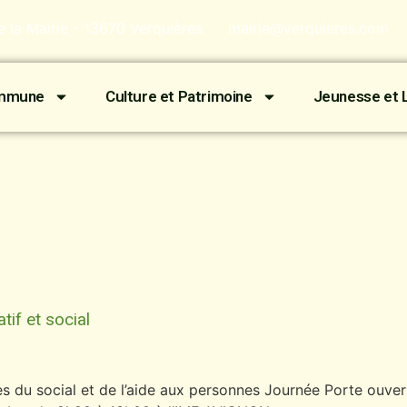
de la Mairie - 13670 Verquières
mairie@verquieres.com
ommune
Culture et Patrimoine
Jeunesse et L
if et social
 du social et de l’aide aux personnes Journée Porte ouver