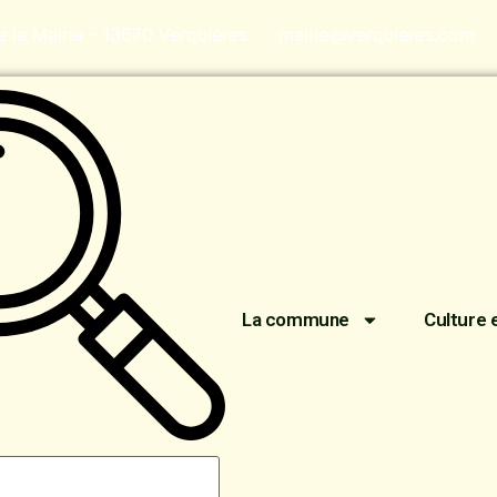
de la Mairie - 13670 Verquières
mairie@verquieres.com
La commune
Culture 