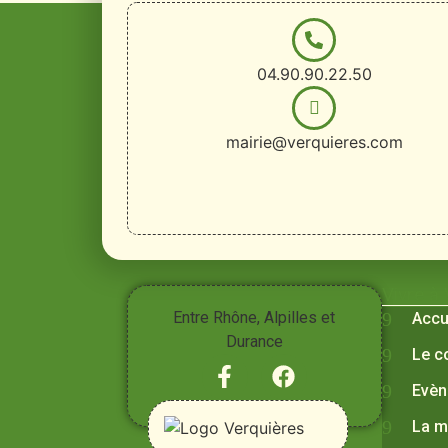
04.90.90.22.50
mairie@verquieres.com
Vivre à
Entre Rhône, Alpilles et
Accu
Durance
Le c
Evèn
La m