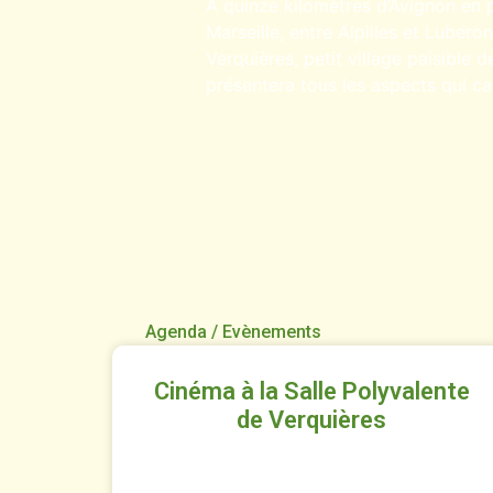
A quinze kilomètres d’Avignon en 
Marseille, entre Alpilles et Lubero
Verquières, petit village paisible
présentera tous les aspects qui c
Agenda / Evènements
Cinéma à la Salle Polyvalente
de Verquières