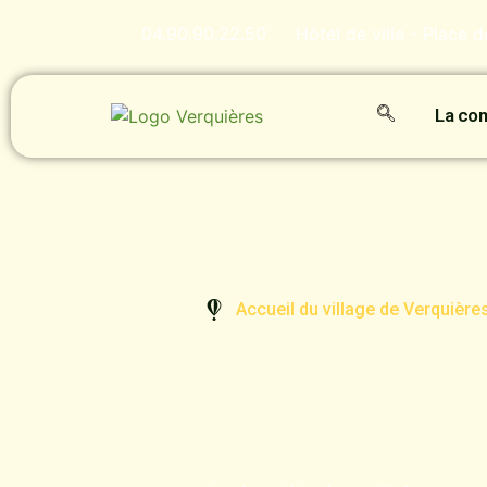
04.90.90.22.50
Hôtel de ville - Place 
La c
Accueil du village de Verquière
Bienvenu
Verquière