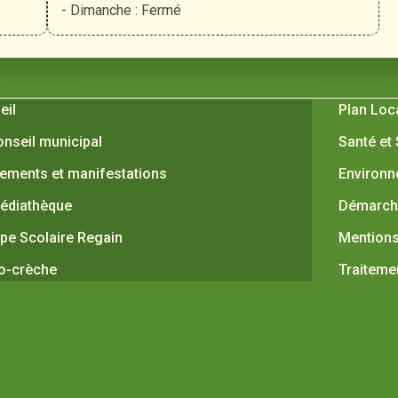
- Dimanche : Fermé
 Verquières
Pratiques
eil
Plan Loc
onseil municipal
Santé et
ements et manifestations
Environ
édiathèque
Démarche
pe Scolaire Regain
Mentions
o-crèche
Traiteme