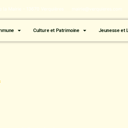
de la Mairie - 13670 Verquières
mairie@verquieres.com
ommune
Culture et Patrimoine
Jeunesse et L
s
e à
s