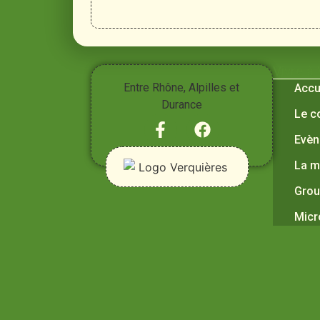
Vivre à
Entre Rhône, Alpilles et
Accu
Durance
Le c
Evèn
La m
Grou
Micr