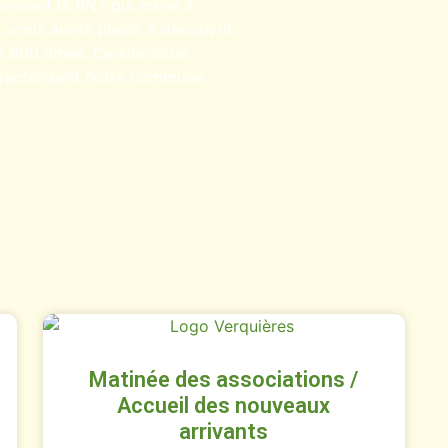
prenant la RN7 qui mène à
n, vous aurez plaisir à découvrir
 de 800 âmes. Ce site vous
aractérisent notre commune.
Matinée des associations /
Accueil des nouveaux
arrivants