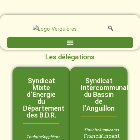
Les délégations
Syndicat
Syndicat
Mixte
Intercommunal
d’Energie
du Bassin
du
de
Département
l’Anguillon
des B.D.R.
Titulaires
Suppléants
Francis
Vincent
Titulaire
Suppléant