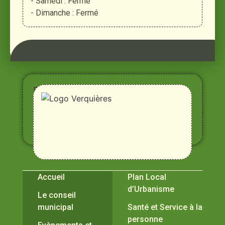
- Samedi : Fermé
- Dimanche : Fermé
Entre
Rhône,
Alpilles
et
Durance
Vivre à Verquières
Pratiques
Accueil
Plan Local
d’Urbanisme
Le conseil
municipal
Santé et Service à la
personne