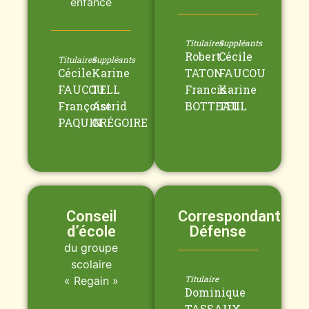
enfance
Titulaires
Suppléants
Robert
Cécile
Titulaires
Suppléants
Cécile
Karine
TATON
FAUCOU
FAUCOU
TELL
Francis
Karine
Françoise
Astrid
BOTTEAU
TELL
PAQUIN
GRÉGOIRE
Conseil
Correspondant
d’école
Défense
du groupe
scolaire
Titulaire
« Regain »
Dominique
TASSAUX