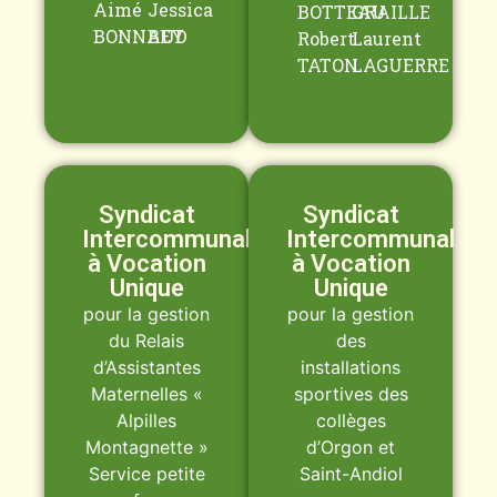
Aimé
Jessica
BOTTEAU
GRAILLE
BONNAUD
BEY
Robert
Laurent
TATON
LAGUERRE
Syndicat
Syndicat
Intercommunal
Intercommunal
à Vocation
à Vocation
Unique
Unique
pour la gestion
pour la gestion
du Relais
des
d’Assistantes
installations
Maternelles «
sportives des
Alpilles
collèges
Montagnette »
d’Orgon et
Service petite
Saint-Andiol