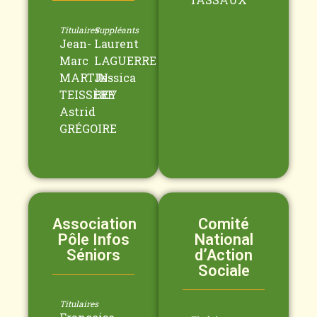
Titulaires
Suppléants
Jean-
Laurent
Marc
LAGUERRE
MARTIN-
Jessica
TEISSÈRE
BEY
Astrid
GRÉGOIRE
Association
Comité
Pôle Infos
National
Séniors
d’Action
Sociale
Titulaires