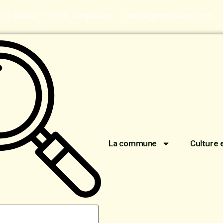
de la Mairie - 13670 Verquières
mairie@verquieres.com
La commune
Culture 