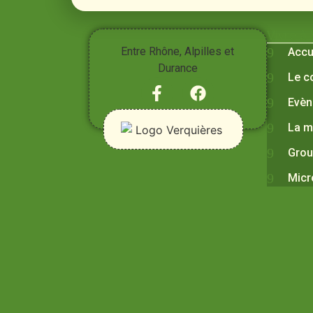
Vivre à
Entre Rhône, Alpilles et
Accu
Durance
Le c
Evèn
La m
Grou
Micr