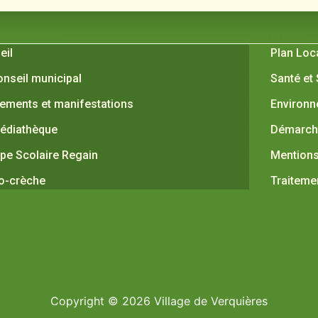
 Verquières
Pratiques
eil
Plan Loc
onseil municipal
Santé et
ements et manifestations
Environ
édiathèque
Démarche
pe Scolaire Regain
Mentions
o-crèche
Traiteme
Copyright © 2026 Village de Verquières