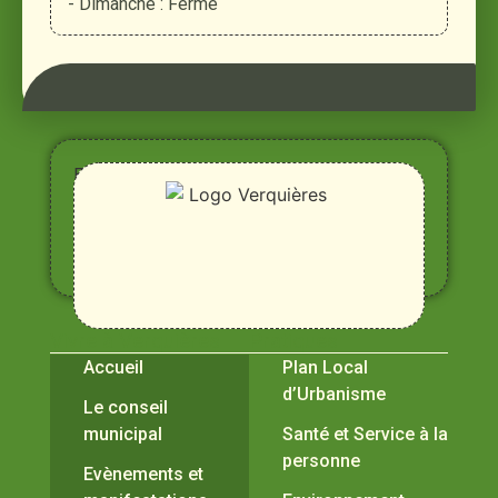
- Dimanche : Fermé
Entre
Rhône,
Alpilles
et
Durance
Vivre à Verquières
Pratiques
Accueil
Plan Local
d’Urbanisme
Le conseil
municipal
Santé et Service à la
personne
Evènements et