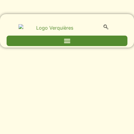
contenu
principal
L’église Saint Vérédème