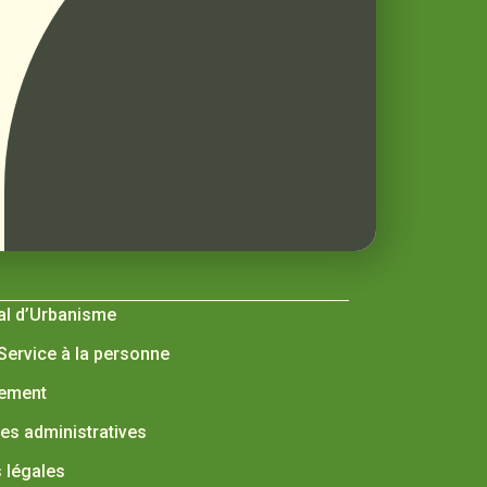
al d’Urbanisme
 Service à la personne
nement
s administratives
 légales