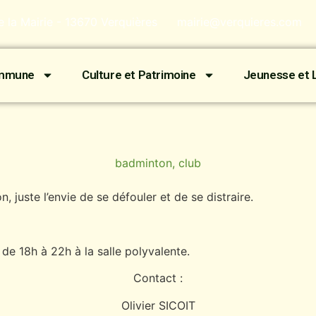
de la Mairie - 13670 Verquières
mairie@verquieres.com
ommune
Culture et Patrimoine
Jeunesse et L
badminton
,
club
, juste l’envie de se défouler et de se distraire.
de 18h à 22h à la salle polyvalente.
Contact :
Olivier SICOIT