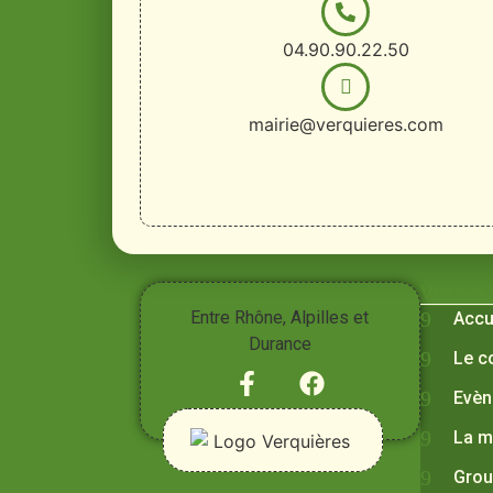
04.90.90.22.50
mairie@verquieres.com
Vivre à
Entre Rhône, Alpilles et
Accu
Durance
Le c
Evèn
La m
Grou