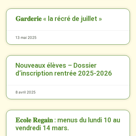
𝐆𝐚𝐫𝐝𝐞𝐫𝐢𝐞 « la récré de juillet »
13 mai 2025
Nouveaux élèves – Dossier
d’inscription rentrée 2025-2026
8 avril 2025
𝐄𝐜𝐨𝐥𝐞 𝐑𝐞𝐠𝐚𝐢𝐧 : menus du lundi 10 au
vendredi 14 mars.