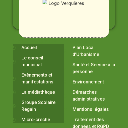
Rhône,
Alpilles
et
Durance
Vivre à Verquières
Pratiques
Accueil
Plan Local
d’Urbanisme
Le conseil
municipal
Santé et Service à la
personne
Evènements et
manifestations
Environnement
La médiathèque
Démarches
administratives
Groupe Scolaire
Regain
Mentions légales
Micro-crèche
Traitement des
données et RGPD