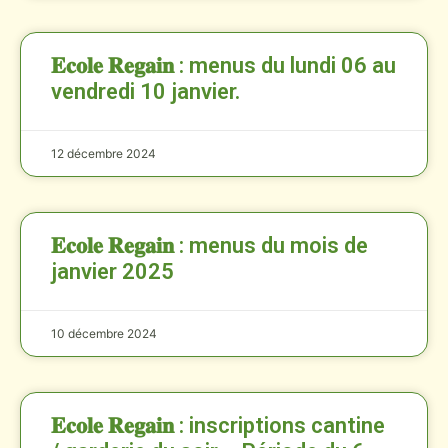
𝐄𝐜𝐨𝐥𝐞 𝐑𝐞𝐠𝐚𝐢𝐧 : menus du lundi 06 au
vendredi 10 janvier.
12 décembre 2024
𝐄𝐜𝐨𝐥𝐞 𝐑𝐞𝐠𝐚𝐢𝐧 : menus du mois de
janvier 2025
10 décembre 2024
𝐄𝐜𝐨𝐥𝐞 𝐑𝐞𝐠𝐚𝐢𝐧 : inscriptions cantine