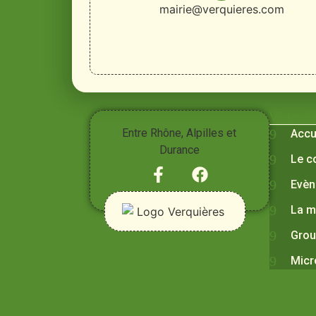
mairie@verquieres.com
Vivre à
Entre Rhône, Alpilles et
Accu
Durance
Le c
Evèn
La m
Grou
Micr