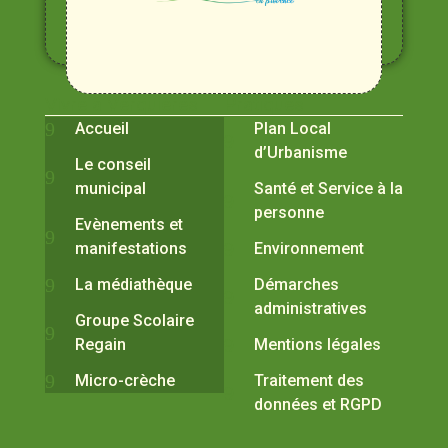
Alpilles
et
Durance
Vivre à Verquières
Pratiques
Accueil
Plan Local
d’Urbanisme
Le conseil
municipal
Santé et Service à la
personne
Evènements et
manifestations
Environnement
La médiathèque
Démarches
administratives
Groupe Scolaire
Regain
Mentions légales
Micro-crèche
Traitement des
données et RGPD