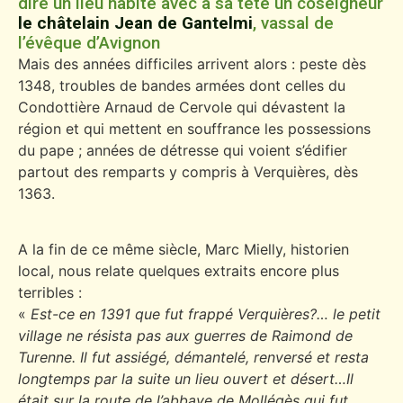
dire un lieu habité avec à sa tête un coseigneur
le châtelain Jean de Gantelmi
, vassal de
l’évêque d’Avignon
Mais des années difficiles arrivent alors : peste dès
1348, troubles de bandes armées dont celles du
Condottière Arnaud de Cervole qui dévastent la
région et qui mettent en souffrance les possessions
du pape ; années de détresse qui voient s’édifier
partout des remparts y compris à Verquières, dès
1363.
A la fin de ce même siècle, Marc Mielly, historien
local, nous relate quelques extraits encore plus
terribles :
«
Est-ce en 1391 que fut frappé Verquières?… le petit
village ne résista pas aux guerres de Raimond de
Turenne. Il fut assiégé, démantelé, renversé et resta
longtemps par la suite un lieu ouvert et désert…Il
était sur la route de l’abbaye de Mollégès qui fut