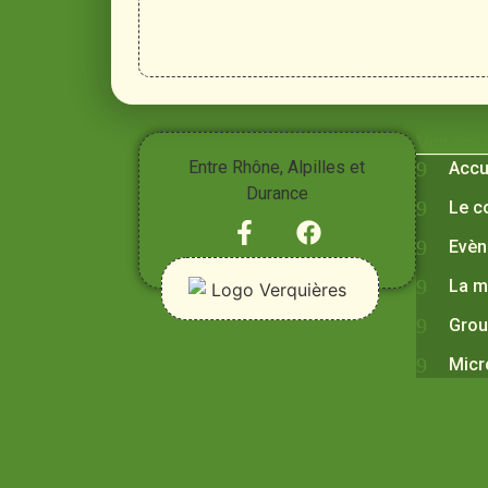
Vivre à
Entre Rhône, Alpilles et
Accu
Durance
Le c
Evèn
La m
Grou
Micr