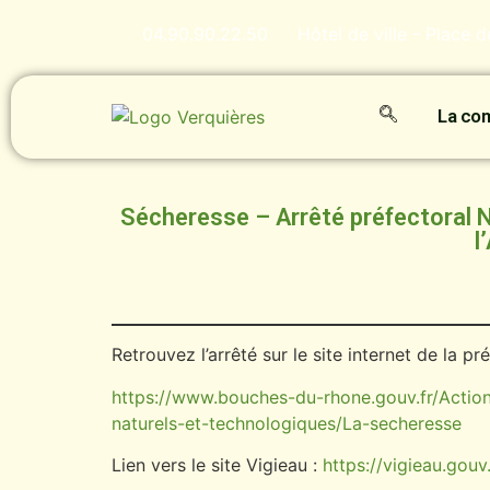
04.90.90.22.50
Hôtel de ville - Place 
La c
Sécheresse – Arrêté préfectoral N
l
Retrouvez l’arrêté sur le site internet de la 
https://www.bouches-du-rhone.gouv.fr/Action
naturels-et-technologiques/La-secheresse
Lien vers le site Vigieau :
https://vigieau.gouv.