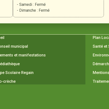
- Samedi : Fermé
- Dimanche : Fermé
 Verquières
Pratiques
eil
Plan Loc
onseil municipal
Santé et
ements et manifestations
Environ
édiathèque
Démarche
pe Scolaire Regain
Mentions
o-crèche
Traiteme