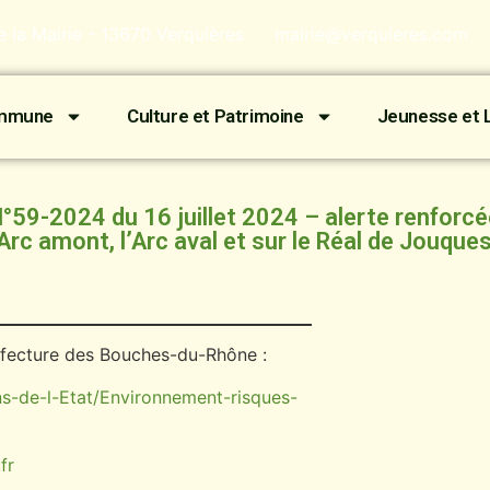
de la Mairie - 13670 Verquières
mairie@verquieres.com
ommune
Culture et Patrimoine
Jeunesse et L
°59-2024 du 16 juillet 2024 – alerte renforc
’Arc amont, l’Arc aval et sur le Réal de Jouque
préfecture des Bouches-du-Rhône :
s-de-l-Etat/Environnement-risques-
fr