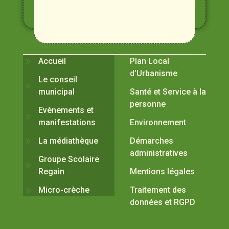
et
Durance
Vivre à Verquières
Pratiques
Accueil
Plan Local
d’Urbanisme
Le conseil
municipal
Santé et Service à la
personne
Evènements et
manifestations
Environnement
La médiathèque
Démarches
administratives
Groupe Scolaire
Regain
Mentions légales
Micro-crèche
Traitement des
données et RGPD