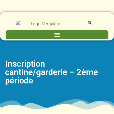
Inscription
cantine/garderie – 2ème
période