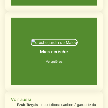
Le jardin de Malou
Jusqu'à 12 enfants âgés de 2 mois et demi
Micro-crèche
à 3 ans
Découvrir
Verquières
Voir aussi
𝐄𝐜𝐨𝐥𝐞 𝐑𝐞𝐠𝐚𝐢𝐧 : inscriptions cantine / garderie du