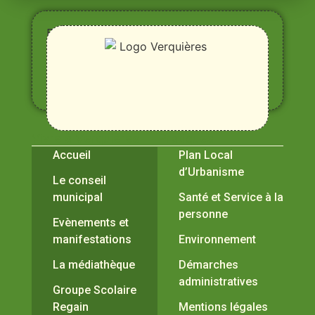
Entre
Rhône,
Alpilles
et
Durance
Vivre à Verquières
Pratiques
Accueil
Plan Local
d’Urbanisme
Le conseil
municipal
Santé et Service à la
personne
Evènements et
manifestations
Environnement
La médiathèque
Démarches
administratives
Groupe Scolaire
Regain
Mentions légales