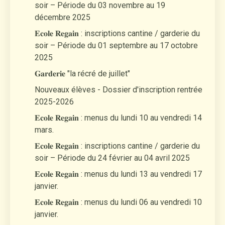
soir – Période du 03 novembre au 19
décembre 2025
𝐄𝐜𝐨𝐥𝐞 𝐑𝐞𝐠𝐚𝐢𝐧 : inscriptions cantine / garderie du
soir – Période du 01 septembre au 17 octobre
2025
𝐆𝐚𝐫𝐝𝐞𝐫𝐢𝐞 "la récré de juillet"
Nouveaux élèves - Dossier d'inscription rentrée
2025-2026
𝐄𝐜𝐨𝐥𝐞 𝐑𝐞𝐠𝐚𝐢𝐧 : menus du lundi 10 au vendredi 14
mars.
𝐄𝐜𝐨𝐥𝐞 𝐑𝐞𝐠𝐚𝐢𝐧 : inscriptions cantine / garderie du
soir – Période du 24 février au 04 avril 2025
𝐄𝐜𝐨𝐥𝐞 𝐑𝐞𝐠𝐚𝐢𝐧 : menus du lundi 13 au vendredi 17
janvier.
𝐄𝐜𝐨𝐥𝐞 𝐑𝐞𝐠𝐚𝐢𝐧 : menus du lundi 06 au vendredi 10
janvier.