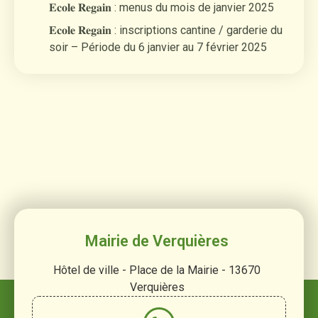
𝐄𝐜𝐨𝐥𝐞 𝐑𝐞𝐠𝐚𝐢𝐧 : menus du mois de janvier 2025
𝐄𝐜𝐨𝐥𝐞 𝐑𝐞𝐠𝐚𝐢𝐧 : inscriptions cantine / garderie du
soir – Période du 6 janvier au 7 février 2025
Mairie de Verquières
Hôtel de ville - Place de la Mairie - 13670
Verquières