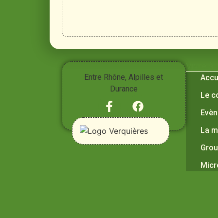
Vivre à
Entre Rhône, Alpilles et
Accu
Durance
Le c
Evèn
La m
Grou
Micr