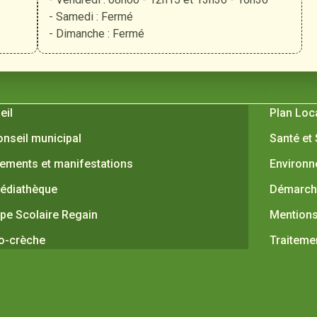
- Samedi : Fermé
- Dimanche : Fermé
 Verquières
Pratiques
eil
Plan Loc
onseil municipal
Santé et
ements et manifestations
Environ
édiathèque
Démarche
pe Scolaire Regain
Mentions
o-crèche
Traiteme