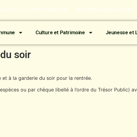
de la Mairie - 13670 Verquières
mairie@verquieres.com
ommune
Culture et Patrimoine
Jeunesse et L
 du soir
et à la garderie du soir pour la rentrée.
n espèces ou par chèque libellé à l’ordre du Trésor Public) 