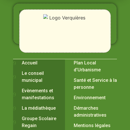
Entre
Rhône,
Alpilles
et
Durance
Vivre à Verquières
Pratiques
Accueil
Plan Local
d’Urbanisme
Le conseil
municipal
Santé et Service à la
personne
Evènements et
manifestations
Environnement
La médiathèque
Démarches
administratives
Groupe Scolaire
Regain
Mentions légales