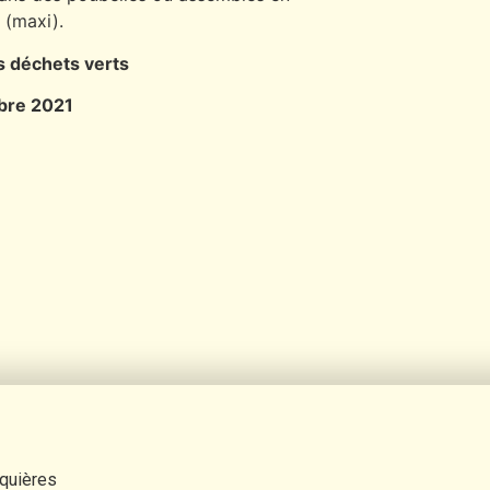
 (maxi).
 déchets verts
bre 2021
rquières