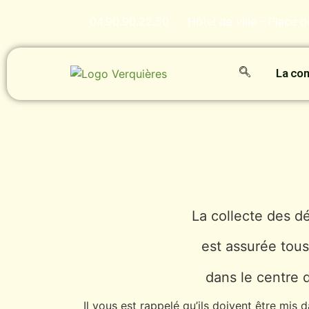
04.90.90.22.50
Hôtel de ville - Place 
La c
La collecte des d
est assurée tous
dans le centre d
Il vous est rappelé qu’ils doivent être mis