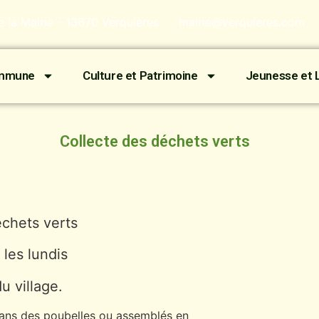
de la Mairie - 13670 Verquières
mairie@verquieres.com
ommune
Culture et Patrimoine
Jeunesse et L
Collecte des déchets verts
échets verts
 les lundis
u village.
 dans des poubelles ou assemblés en