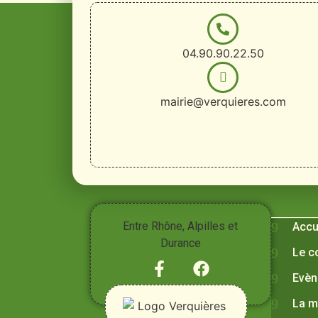
04.90.90.22.50
mairie@verquieres.com
Vivre à
Entre Rhône, Alpilles et
Accu
Durance
Le c
Evèn
La m