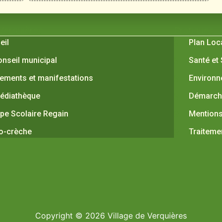
 Verquières
Pratiques
eil
Plan Loc
onseil municipal
Santé et
ements et manifestations
Environ
édiathèque
Démarche
pe Scolaire Regain
Mentions
o-crèche
Traiteme
Copyright © 2026 Village de Verquières