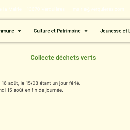
de la Mairie - 13670 Verquières
mairie@verquieres.com
ommune
Culture et Patrimoine
Jeunesse et L
Collecte déchets verts
16 août, le 15/08 étant un jour férié.
ndi 15 août en fin de journée.