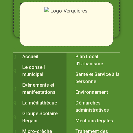
Entre
Rhône,
Alpilles
et
Durance
Vivre à Verquières
Pratiques
Accueil
Plan Local
d’Urbanisme
Le conseil
municipal
Santé et Service à la
personne
Evènements et
manifestations
Environnement
La médiathèque
Démarches
administratives
Groupe Scolaire
Regain
Mentions légales
Micro-crèche
Traitement des