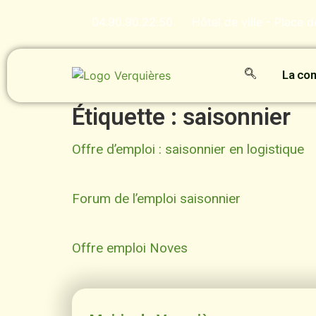
contenu
principal
04.90.90.22.50
Hôtel de ville - Place 
La c
Étiquette :
saisonnier
Offre d’emploi : saisonnier en logistique
Forum de l’emploi saisonnier
Offre emploi Noves