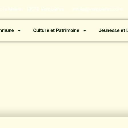
de la Mairie - 13670 Verquières
mairie@verquieres.com
ommune
Culture et Patrimoine
Jeunesse et L