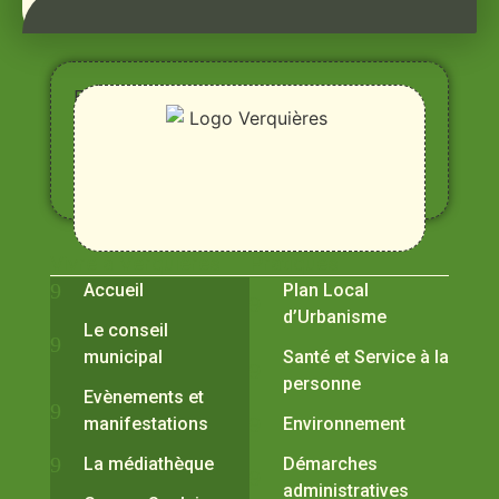
Entre
Rhône,
Alpilles
et
Durance
Vivre à Verquières
Pratiques
Accueil
Plan Local
d’Urbanisme
Le conseil
municipal
Santé et Service à la
personne
Evènements et
manifestations
Environnement
La médiathèque
Démarches
administratives