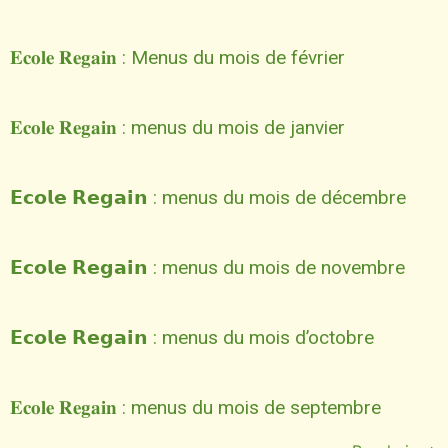
𝐄𝐜𝐨𝐥𝐞 𝐑𝐞𝐠𝐚𝐢𝐧 : Menus du mois de février
𝐄𝐜𝐨𝐥𝐞 𝐑𝐞𝐠𝐚𝐢𝐧 : menus du mois de janvier
𝗘𝗰𝗼𝗹𝗲 𝗥𝗲𝗴𝗮𝗶𝗻 : menus du mois de décembre
𝗘𝗰𝗼𝗹𝗲 𝗥𝗲𝗴𝗮𝗶𝗻 : menus du mois de novembre
𝗘𝗰𝗼𝗹𝗲 𝗥𝗲𝗴𝗮𝗶𝗻 : menus du mois d’octobre
𝐄𝐜𝐨𝐥𝐞 𝐑𝐞𝐠𝐚𝐢𝐧 : menus du mois de septembre