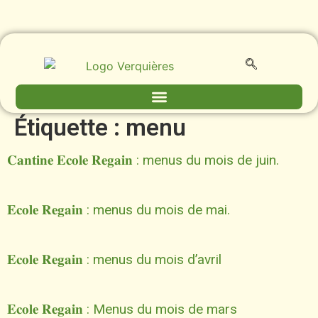
contenu
principal
Étiquette :
menu
𝐂𝐚𝐧𝐭𝐢𝐧𝐞 𝐄𝐜𝐨𝐥𝐞 𝐑𝐞𝐠𝐚𝐢𝐧 : menus du mois de juin.
𝐄𝐜𝐨𝐥𝐞 𝐑𝐞𝐠𝐚𝐢𝐧 : menus du mois de mai.
𝐄𝐜𝐨𝐥𝐞 𝐑𝐞𝐠𝐚𝐢𝐧 : menus du mois d’avril
𝐄𝐜𝐨𝐥𝐞 𝐑𝐞𝐠𝐚𝐢𝐧 : Menus du mois de mars