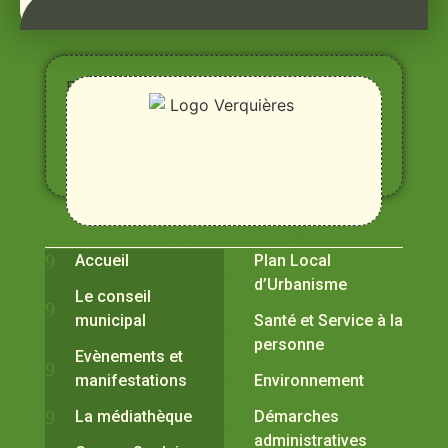
Entre
Rhône,
Alpilles
et
Durance
Vivre à Verquières
Pratiques
Accueil
Plan Local
d’Urbanisme
Le conseil
municipal
Santé et Service à la
personne
Evènements et
manifestations
Environnement
La médiathèque
Démarches
administratives