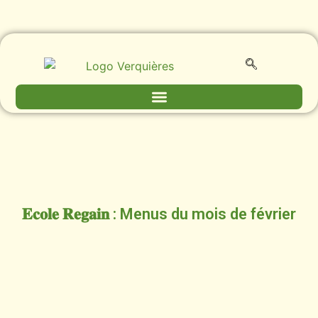
𝐄𝐜𝐨𝐥𝐞 𝐑𝐞𝐠𝐚𝐢𝐧 : Menus du mois de février