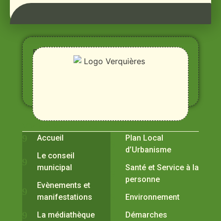
Entre
Rhône,
Alpilles
et
Durance
Vivre à Verquières
Pratiques
Accueil
Plan Local
d’Urbanisme
Le conseil
municipal
Santé et Service à la
personne
Evènements et
manifestations
Environnement
La médiathèque
Démarches