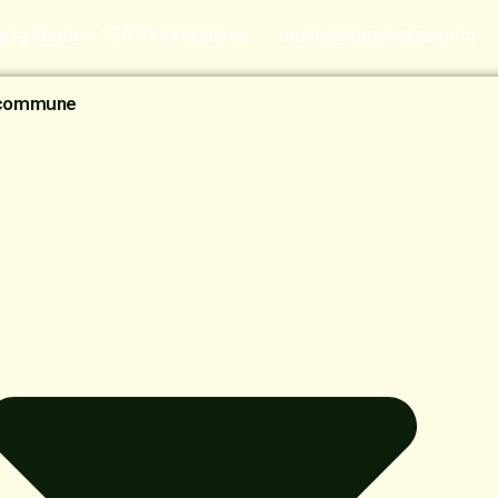
de la Mairie - 13670 Verquières
mairie@verquieres.com
 commune