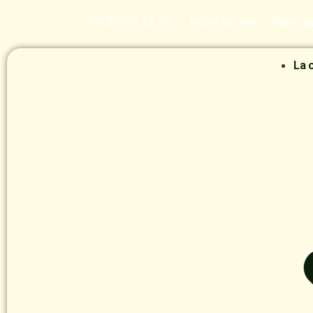
04.90.90.22.50
Hôtel de ville - Place 
La