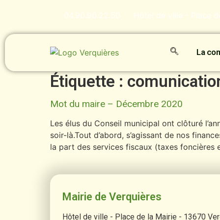
contenu
principal
04.90.90.22.50
Hôtel de ville - Place 
La c
Étiquette :
comunicatio
Mot du maire – Décembre 2020
Les élus du Conseil municipal ont clôturé l’a
soir-là.Tout d’abord, s’agissant de nos finan
la part des services fiscaux (taxes foncières
Mairie de Verquières
Hôtel de ville - Place de la Mairie - 13670 Ve