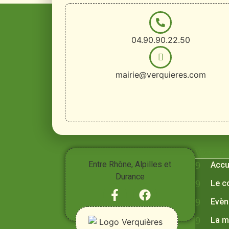
04.90.90.22.50
mairie@verquieres.com
Vivre à
Entre Rhône, Alpilles et
Accu
Durance
Le c
Evèn
La m