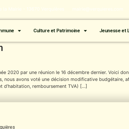
de la Mairie - 13670 Verquières
mairie@verquieres.com
ommune
Culture et Patrimoine
Jeunesse et L
n
nnée 2020 par une réunion le 16 décembre dernier. Voici do
ces, nous avons voté une décision modificative budgétaire, a
 et d’habitation, remboursement TVA) […]
rquières