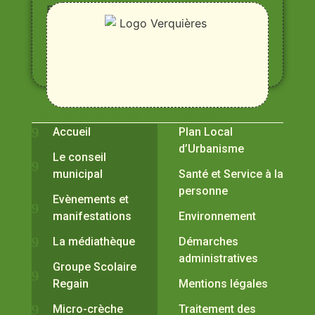
Entre
Rhône,
Alpilles
et
Durance
Vivre à Verquières
Pratiques
Accueil
Plan Local
d’Urbanisme
Le conseil
municipal
Santé et Service à la
personne
Evènements et
manifestations
Environnement
La médiathèque
Démarches
administratives
Groupe Scolaire
Regain
Mentions légales
Micro-crèche
Traitement des