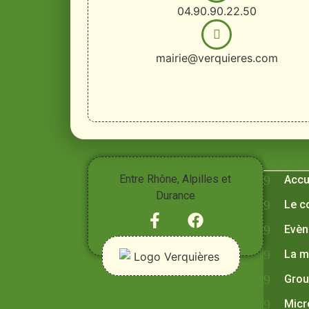
04.90.90.22.50
mairie@verquieres.com
Vivre à
Entre Rhône, Alpilles et
Accu
Durance
Le c
Evèn
La m
Grou
Micr