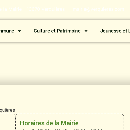
de la Mairie - 13670 Verquières
mairie@verquieres.com
ommune
Culture et Patrimoine
Jeunesse et L
rquières
Horaires de la Mairie