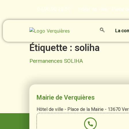
contenu
principal
04.90.90.22.50
Hôtel de ville - Place 
La c
Étiquette :
soliha
Permanences SOLIHA
Mairie de Verquières
Hôtel de ville - Place de la Mairie - 13670 Ve