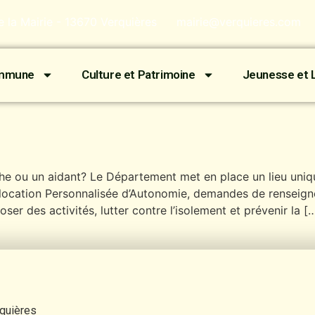
de la Mairie - 13670 Verquières
mairie@verquieres.com
ommune
Culture et Patrimoine
Jeunesse et L
he ou un aidant? Le Département met en place un lieu uni
location Personnalisée d’Autonomie, demandes de renseigne
poser des activités, lutter contre l’isolement et prévenir la [
rquières