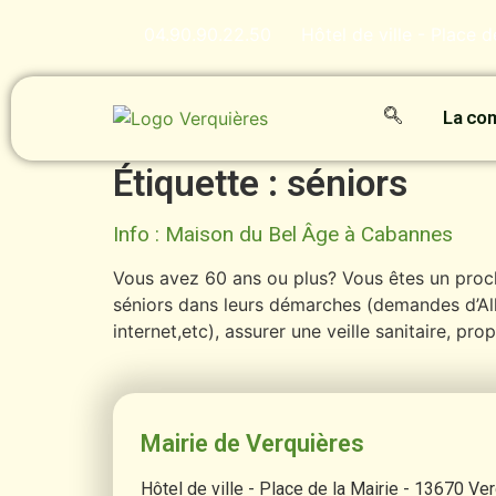
contenu
principal
04.90.90.22.50
Hôtel de ville - Place 
La c
Étiquette :
séniors
Info : Maison du Bel Âge à Cabannes
Vous avez 60 ans ou plus? Vous êtes un proc
séniors dans leurs démarches (demandes d’Al
internet,etc), assurer une veille sanitaire, pro
Mairie de Verquières
Hôtel de ville - Place de la Mairie - 13670 Ve