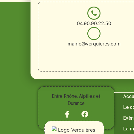
04.90.90.22.50
mairie@verquieres.com
Vivre à
Entre Rhône, Alpilles et
Accu
Durance
Le c
Evèn
La m