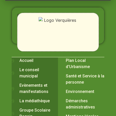
Entre
Rhône,
Alpilles
et
Durance
Vivre à Verquières
Pratiques
Accueil
Plan Local
d’Urbanisme
Le conseil
municipal
Santé et Service à la
personne
Evènements et
manifestations
Environnement
La médiathèque
Démarches
administratives
Groupe Scolaire