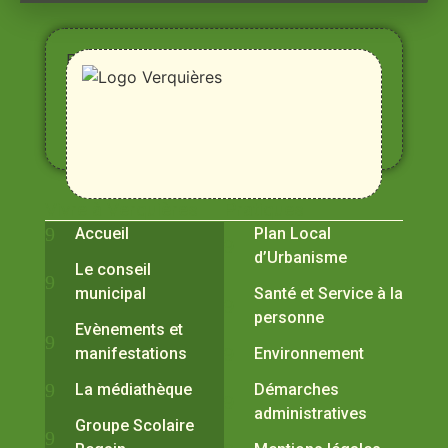
Entre
Rhône,
Alpilles
et
Durance
Vivre à Verquières
Pratiques
Accueil
Plan Local
d’Urbanisme
Le conseil
municipal
Santé et Service à la
personne
Evènements et
manifestations
Environnement
La médiathèque
Démarches
administratives
Groupe Scolaire