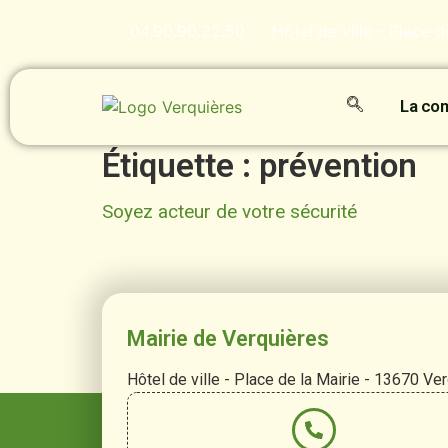
contenu
principal
04.90.90.22.50
Hôtel de ville - Place 
La c
Étiquette :
prévention
Soyez acteur de votre sécurité
Mairie de Verquières
Hôtel de ville - Place de la Mairie - 13670 Ve