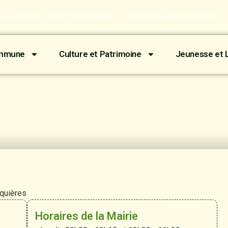
de la Mairie - 13670 Verquières
mairie@verquieres.com
ommune
Culture et Patrimoine
Jeunesse et L
rquières
Horaires de la Mairie