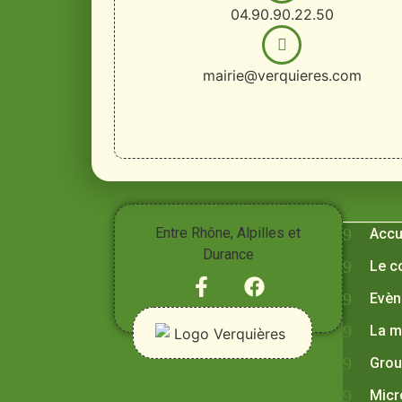
04.90.90.22.50
mairie@verquieres.com
Vivre à
Entre Rhône, Alpilles et
Accu
Durance
Le c
Evèn
La m
Grou
Micr