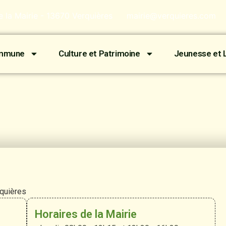
de la Mairie - 13670 Verquières
mairie@verquieres.com
ommune
Culture et Patrimoine
Jeunesse et L
rquières
Horaires de la Mairie