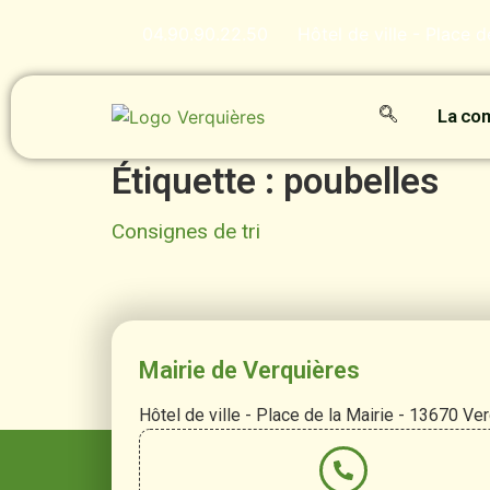
contenu
principal
04.90.90.22.50
Hôtel de ville - Place 
La c
Étiquette :
poubelles
Consignes de tri
Mairie de Verquières
Hôtel de ville - Place de la Mairie - 13670 Ve