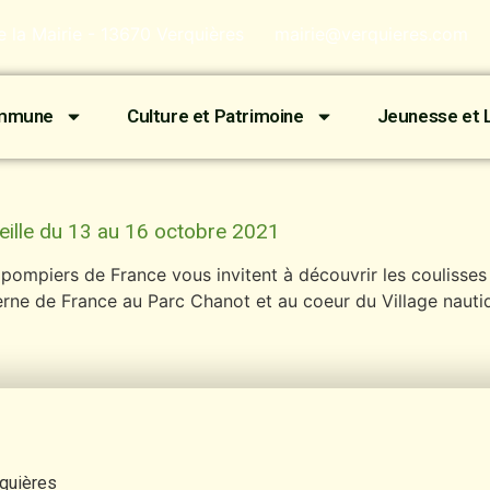
de la Mairie - 13670 Verquières
mairie@verquieres.com
ommune
Culture et Patrimoine
Jeunesse et L
ille du 13 au 16 octobre 2021
 pompiers de France vous invitent à découvrir les coulisse
rne de France au Parc Chanot et au coeur du Village nautiq
rquières