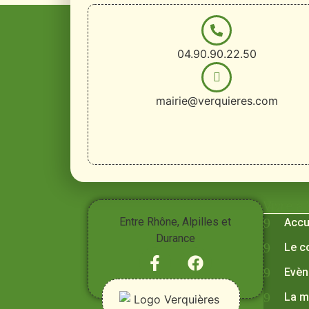
04.90.90.22.50
mairie@verquieres.com
Vivre à
Entre Rhône, Alpilles et
Accu
Durance
Le c
Evèn
La m