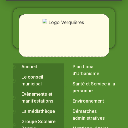
Entre
Rhône,
Alpilles
et
Durance
Vivre à Verquières
Pratiques
Accueil
Plan Local
d’Urbanisme
Le conseil
municipal
Santé et Service à la
personne
Evènements et
manifestations
Environnement
La médiathèque
Démarches
administratives
Groupe Scolaire