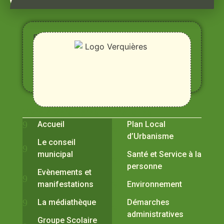
Entre
Rhône,
Alpilles
et
Durance
Vivre à Verquières
Pratiques
Accueil
Plan Local
d’Urbanisme
Le conseil
municipal
Santé et Service à la
personne
Evènements et
manifestations
Environnement
La médiathèque
Démarches
administratives
Groupe Scolaire