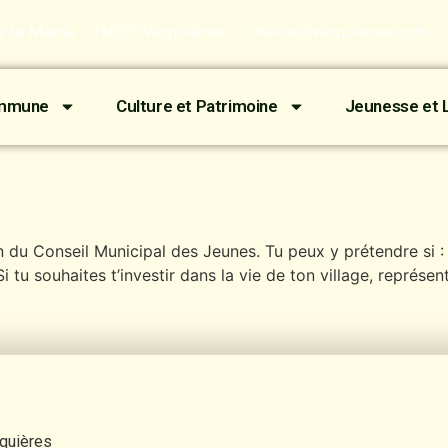
de la Mairie - 13670 Verquières
mairie@verquieres.com
ommune
Culture et Patrimoine
Jeunesse et L
n du Conseil Municipal des Jeunes. Tu peux y prétendre si : 
 tu souhaites t’investir dans la vie de ton village, représen
rquières