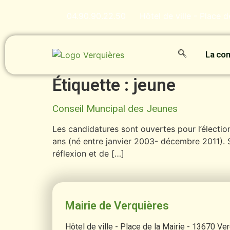
contenu
principal
04.90.90.22.50
Hôtel de ville - Place 
La c
Étiquette :
jeune
Conseil Muncipal des Jeunes
Les candidatures sont ouvertes pour l’électio
ans (né entre janvier 2003- décembre 2011). Si
réflexion et de […]
Mairie de Verquières
Hôtel de ville - Place de la Mairie - 13670 Ve