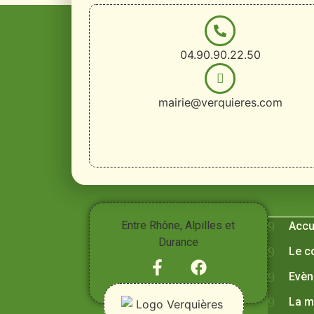
04.90.90.22.50
mairie@verquieres.com
Vivre à
Entre Rhône, Alpilles et
Accu
Durance
Le c
Evèn
La m