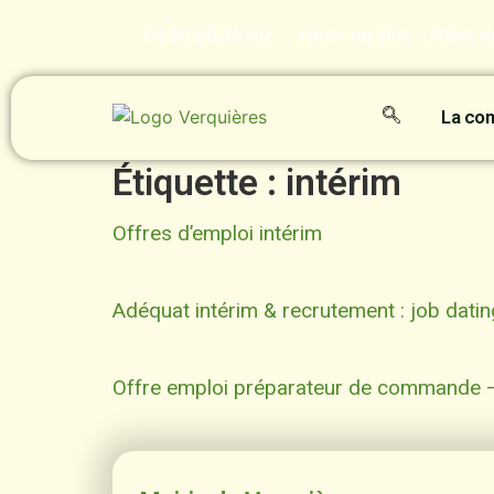
contenu
principal
04.90.90.22.50
Hôtel de ville - Place 
La c
Étiquette :
intérim
Offres d’emploi intérim
Adéquat intérim & recrutement : job datin
Offre emploi préparateur de commande –