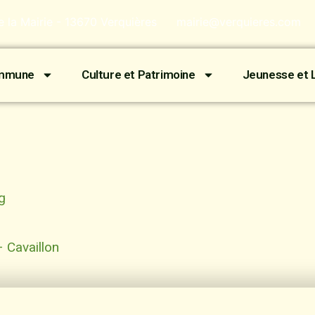
de la Mairie - 13670 Verquières
mairie@verquieres.com
ommune
Culture et Patrimoine
Jeunesse et L
g
 Cavaillon