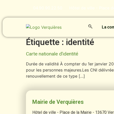
contenu
principal
04.90.90.22.50
Hôtel de ville - Place 
La c
Étiquette :
identité
Carte nationale d’identité
Durée de validité À compter du 1er janvier 2014
pour les personnes majeures.Les CNI délivré
renouvellement de ce type […]
Mairie de Verquières
Hôtel de ville - Place de la Mairie - 13670 Ve