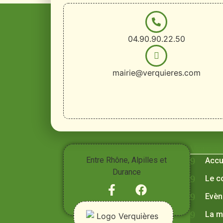
04.90.90.22.50
mairie@verquieres.com
Vivre à
Entre Rhône, Alpilles et
Accu
Durance
Le c
Evèn
La m