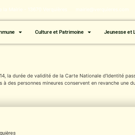
de la Mairie - 13670 Verquières
mairie@verquieres.com
ommune
Culture et Patrimoine
Jeunesse et L
, la durée de validité de la Carte Nationale d’Identité passe
es à des personnes mineures conservent en revanche une du
rquières