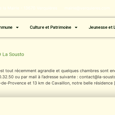
de la Mairie - 13670 Verquières
mairie@verquieres.com
ommune
Culture et Patrimoine
Jeunesse et L
D La Sousto
’est tout récemment agrandie et quelques chambres sont en
.32.50 ou par mail à l’adresse suivante : contact@la-sousto
-de-Provence et 13 km de Cavaillon, notre belle résidence 