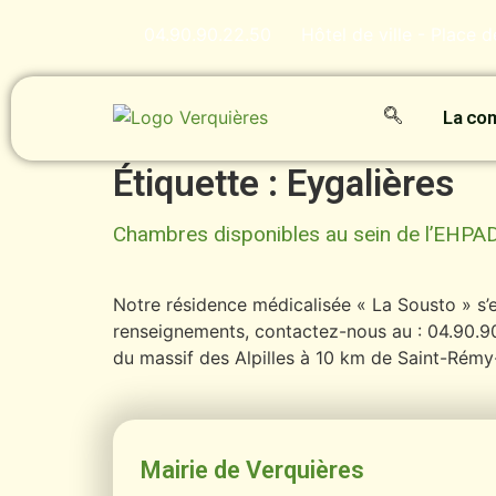
contenu
principal
04.90.90.22.50
Hôtel de ville - Place 
La c
Étiquette :
Eygalières
Chambres disponibles au sein de l’EHPA
Notre résidence médicalisée « La Sousto » s
renseignements, contactez-nous au : 04.90.90
du massif des Alpilles à 10 km de Saint-Rémy
Mairie de Verquières