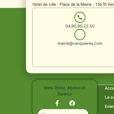
Hôtel de ville - Place de la Mairie - 13670 Ve
04.90.90.22.50
mairie@verquieres.com
Vivre à
Entre Rhône, Alpilles et
Accu
Durance
Le c
Evèn