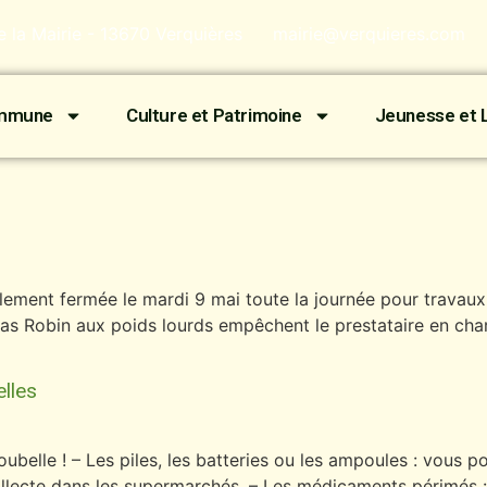
de la Mairie - 13670 Verquières
mairie@verquieres.com
ommune
Culture et Patrimoine
Jeunesse et L
ement fermée le mardi 9 mai toute la journée pour travaux 
 Mas Robin aux poids lourds empêchent le prestataire en ch
elles
belle ! – Les piles, les batteries ou les ampoules : vous pou
llecte dans les supermarchés. – Les médicaments périmés : 