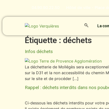
contenu
principal
04.90.90.22.50
Hôtel de ville - Place 
La c
Étiquette :
déchets
Infos déchets
La déchetterie de Mollégès sera exceptionnell
sur la D31 et la non accessibilité du chemin
sur le site et de procéder […]
Rappel : déchets interdits dans nos poub
Ci-dessous les déchets interdits pour votre pou
Il existe également de nombreux points de co