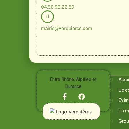
04.90.90.22.50
mairie@verquieres.com
Vivre à
Entre Rhône, Alpilles et
Accu
Durance
Le c
Evèn
La m
Grou