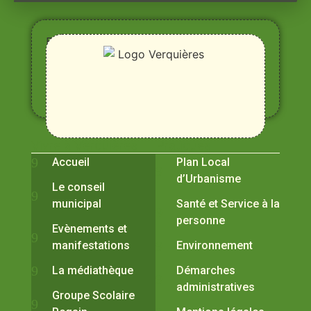
Entre
Rhône,
Alpilles
et
Durance
Vivre à Verquières
Pratiques
Accueil
Plan Local
d’Urbanisme
Le conseil
municipal
Santé et Service à la
personne
Evènements et
manifestations
Environnement
La médiathèque
Démarches
administratives
Groupe Scolaire