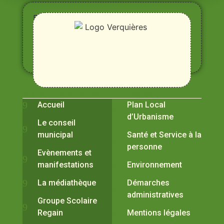
Entre
Rhône,
Alpilles
et
Durance
Vivre à Verquières
Pratiques
Accueil
Plan Local
d’Urbanisme
Le conseil
municipal
Santé et Service à la
personne
Evènements et
manifestations
Environnement
La médiathèque
Démarches
administratives
Groupe Scolaire
Regain
Mentions légales