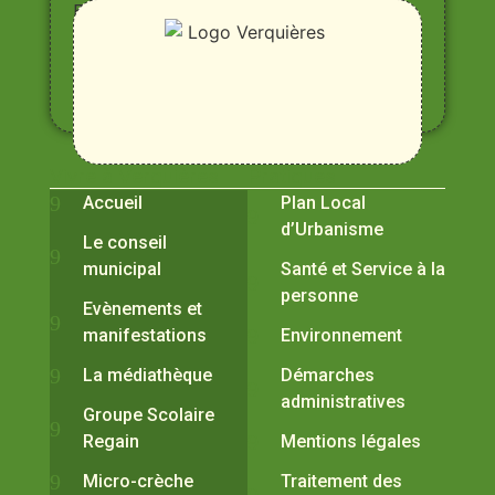
Entre
Rhône,
Alpilles
et
Durance
Vivre à Verquières
Pratiques
Accueil
Plan Local
d’Urbanisme
Le conseil
municipal
Santé et Service à la
personne
Evènements et
manifestations
Environnement
La médiathèque
Démarches
administratives
Groupe Scolaire
Regain
Mentions légales
Micro-crèche
Traitement des