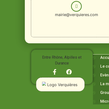
mairie@verquieres.com
Vivre à
Entre Rhône, Alpilles et
Accu
Durance
Le c
Evèn
La m
Grou
Micr