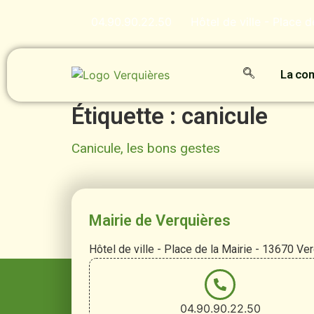
contenu
principal
04.90.90.22.50
Hôtel de ville - Place 
La c
Étiquette :
canicule
Canicule, les bons gestes
Mairie de Verquières
Hôtel de ville - Place de la Mairie - 13670 Ve
04.90.90.22.50