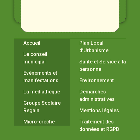
Alpilles
et
Durance
Vivre à Verquières
Pratiques
Accueil
Plan Local
d’Urbanisme
Le conseil
municipal
Santé et Service à la
personne
Evènements et
manifestations
Environnement
La médiathèque
Démarches
administratives
Groupe Scolaire
Regain
Mentions légales
Micro-crèche
Traitement des
données et RGPD