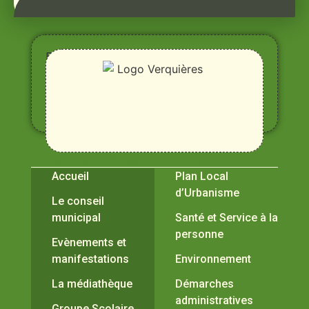
Entre
Rhône,
Alpilles
et
Durance
Vivre à Verquières
Pratiques
Accueil
Plan Local
d’Urbanisme
Le conseil
municipal
Santé et Service à la
personne
Evènements et
manifestations
Environnement
La médiathèque
Démarches
administratives
Groupe Scolaire