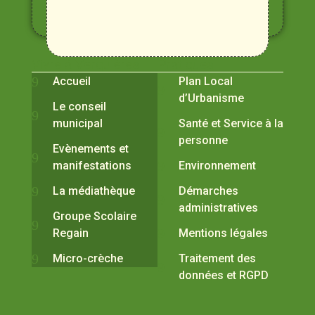
et
Durance
Vivre à Verquières
Pratiques
Accueil
Plan Local
d’Urbanisme
Le conseil
municipal
Santé et Service à la
personne
Evènements et
manifestations
Environnement
La médiathèque
Démarches
administratives
Groupe Scolaire
Regain
Mentions légales
Micro-crèche
Traitement des
données et RGPD