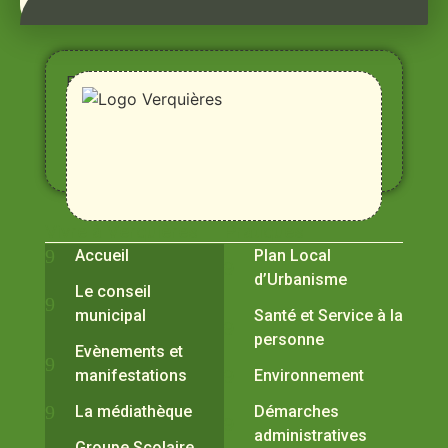
Entre
Rhône,
Alpilles
et
Durance
Vivre à Verquières
Pratiques
Accueil
Plan Local
d’Urbanisme
Le conseil
municipal
Santé et Service à la
personne
Evènements et
manifestations
Environnement
La médiathèque
Démarches
administratives
Groupe Scolaire