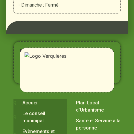
- Dimanche : Fermé
Entre
Rhône,
Alpilles
et
Durance
Vivre à Verquières
Pratiques
Accueil
Plan Local
d’Urbanisme
Le conseil
municipal
Santé et Service à la
personne
Evènements et